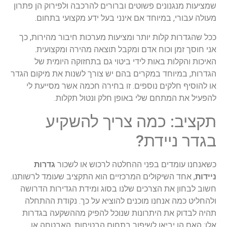
שמציעות מנגנונים פשוטים וברורים להרכבה ולפירוק הן פתרון
מעולה עבורי, במיוחד אם אינני בעל ידע מקצועי בתחום.
ככל שהגדרות קלות יותר ומציעות מערכות חיבור מהירות, כך
אני חוסך זמן וכוח אדם ומקבל תוצאה מהירה ומקצועית.
האיכות והקלות באות לידי ביטוי גם בתחזוקה היומית של
הגדרות, במיוחד במקרים בהם יש צורך לשנות את מיקום הגדר
או להוסיף חלקים נוספים. זו בחירה חכמה אשר מסייעת לי
להפעיל את המתחם שלי באופן חלק ונטול תקלות.
תקציב: כמה צריך להשקיע
בגדר ניידת?
כשאנחנו עומדים בפני ההחלטה לרכוש או לשכור
גדרות
ניידות
, אחד השיקולים המרכזיים הוא התקציב שעומד לרשותנו.
חשוב לבחון את הצרכים שלנו בסוג ומידת הגדירות הדרושה
ולהחליט כמה אנחנו מוכנים להוציא על כך. נקודת ההתחלה
תהיה לבדוק את היתרונות שנוכל להפיק מההשקעה בגדרות
אלו: האם הן יביאו לשיפור בתחום הבטיחות, האבטחה או