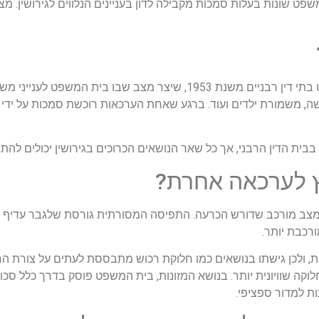
 שונות בעלות סמכות מקבילה לדון בעניינים הנלווים לגירושין. מצב ז
מרוץ הסמכויות הוא תוצאה של חוק שיפוט בתי דין רבניים משנת 1953, שיצר
אישה, משמורת ילדים ועוד. ברגע שאחת הערכאות רוכשת סמכות על יד
בית הדין הרבני, אך כל שאר הנושאים הכרוכים בגירושין יכולים לה
ץ לערכאה אחרת?
ר מצב מורכב שדורש הכרעה. התפיסה המסורתית גורסת שלגבר עדיף להת
רכבת יותר.
ית, ולכן גישתו בנושאים כמו חלוקת רכוש מתבססת לעתים על צורת הר
לוקה שוויונית יותר. בנושא המזונות, בית המשפט פוסק בדרך כלל סכו
ות למדור ספציפי.